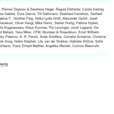
s, Plamen Dejanov & Swetlana Heger, Regula Dettwiler, Carola Dertnig,
lse Gabriel, Dora García, Till Gathmann, Eberhard Havekost, Gerhard
bine F., Günther Förg, Heike Lydia Grüß, Alexander Györfi, Josef
avekost, Oliver Hangl, Mike Hentz, Stefan Hurtig, Fabrice Hybert,
ito Koganezawa, Klaus Kumrow, Pia Lanzinger, Jozef Legrand, Via
ld Mataré, Yana Milev, CFM, Muntean & Rosenblum, Ernst Wilhelm
inky Palermo, A. R. Penck, Antje Schiffers, Cornelia Schleime, Christine
ok Song, Heike Stephan, Lily van der Stokker, Gabriele Stötzer, Sofie
'Urbano, Franz Erhard Walther, Angelika Waniek, Corinne Wasmuht,
eipzig