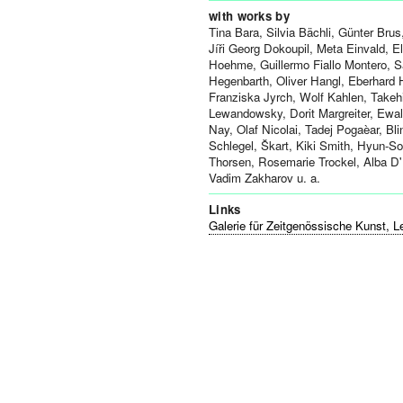
with works by
Tina Bara, Silvia Bächli, Günter Bru
Jíři Georg Dokoupil, Meta Einvald, E
Hoehme, Guillermo Fiallo Montero, Sa
Hegenbarth, Oliver Hangl, Eberhard H
Franziska Jyrch, Wolf Kahlen, Takeh
Lewandowsky, Dorit Margreiter, Ewa
Nay, Olaf Nicolai, Tadej Pogaèar, Bl
Schlegel, Škart, Kiki Smith, Hyun-So
Thorsen, Rosemarie Trockel, Alba D
Vadim Zakharov u. a.
Links
Galerie für Zeitgenössische Kunst, L