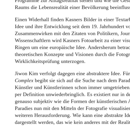
Programme zur Alltagsrealität stehen und wie die Gest
Raums die Lebensrealität einer Bevölkerung beeinfluss
Einen Widerhall finden Kasners Bilder in einer Textarb
Idee und ihre Entwicklung seit dem 19. Jahrhundert vo
Zusammenwirken mit den Zitaten von Politikern, Jour
Wissenschaftlern wird Kasners Fotoarbeit zu einer vis
Ringen um eine europäische Idee. Andersherum betrac
theoretischen Konzepte und Visionen durch die Fotogr
Wirklichkeitsprüfung unterzogen.
Jiwon Kim verfolgt dagegen eine abstraktere Idee. Für
Complex
begibt sie sich auf die Suche nach dem Parad
Künstler und Künstlerinnen schon immer umgetrieben.
per Definition unwiederbringlich. Es existiert nur in d
genauso subjektiv wie die Formen der künstlerische
Paradies nun mit den Mitteln der Fotografie visualisiere
weiteren Herausforderung. Wie kann eine abstrakte 
dargestellt werden, das wie kein anderes mit der Reali