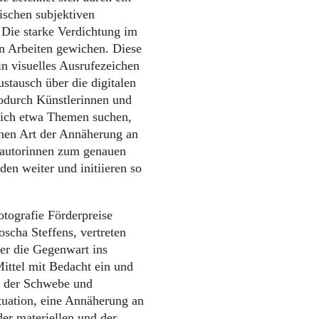
ischen subjektiven
Die starke Verdichtung im
ven Arbeiten gewichen. Diese
in visuelles Ausrufezeichen
ustausch über die digitalen
wodurch Künstlerinnen und
 sich etwa Themen suchen,
lchen Art der Annäherung an
-autorinnen zum genauen
den weiter und initiieren so
otografie Förderpreise
scha Steffens, vertreten
ber die Gegenwart ins
ittel mit Bedacht ein und
de der Schwebe und
Situation, eine Annäherung an
der materiellen und der