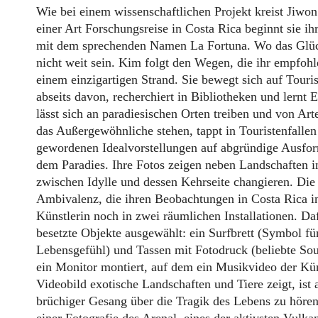
Wie bei einem wissenschaftlichen Projekt kreist Jiwo
einer Art Forschungsreise in Costa Rica beginnt sie ih
mit dem sprechenden Namen La Fortuna. Wo das Glück
nicht weit sein. Kim folgt den Wegen, die ihr empfoh
einem einzigartigen Strand. Sie bewegt sich auf Tour
abseits davon, recherchiert in Bibliotheken und lernt
lässt sich an paradiesischen Orten treiben und von Art
das Außergewöhnliche stehen, tappt in Touristenfallen 
gewordenen Idealvorstellungen auf abgründige Ausfo
dem Paradies. Ihre Fotos zeigen neben Landschaften i
zwischen Idylle und dessen Kehrseite changieren. Die
Ambivalenz, die ihren Beobachtungen in Costa Rica 
Künstlerin noch in zwei räumlichen Installationen. Dafü
besetzte Objekte ausgewählt: ein Surfbrett (Symbol für
Lebensgefühl) und Tassen mit Fotodruck (beliebte Souv
ein Monitor montiert, auf dem ein Musikvideo der Kün
Videobild exotische Landschaften und Tiere zeigt, ist 
brüchiger Gesang über die Tragik des Lebens zu höre
einer Fotografie des Arenal, eines der aktivsten Vulk