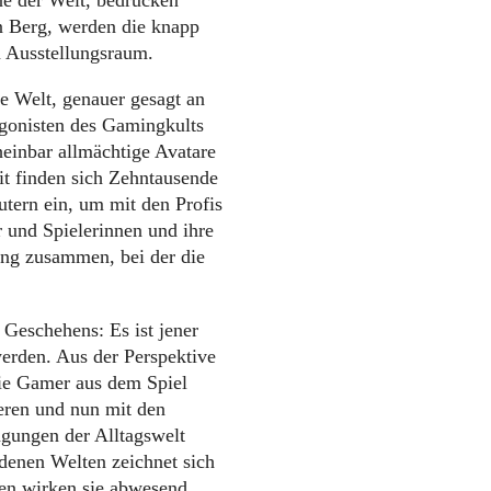
n Berg, werden die knapp
m Ausstellungsraum.
lle Welt, genauer gesagt an
otagonisten des Gamingkults
einbar allmächtige Avatare
it finden sich Zehntausende
tern ein, um mit den Profis
r und Spielerinnen und ihre
rung zusammen, bei der die
 Geschehens: Es ist jener
erden. Aus der Perspektive
 die Gamer aus dem Spiel
ieren und nun mit den
ngungen der Alltagswelt
denen Welten zeichnet sich
ien wirken sie abwesend,