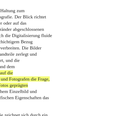
r Haltung zum
rafie. Der Blick richtet
r oder auf das
dränder abgeschlossenen
h die Digitalisierung fluide
lschichtigem Bezug
verbreiten. Die Bilder
andteile zerlegt und
rt, und die
 und dem
auf die
n und Fotografen die Frage,
Fotos geprägten
chem Einzelbild und
fischen Eigenschaften das
e zeichnet sich durch ein