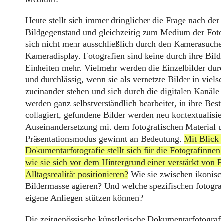
Heute stellt sich immer dringlicher die Frage nach de
Bildgegenstand und gleichzeitig zum Medium der Fotog
sich nicht mehr ausschließlich durch den Kamerasuche
Kameradisplay. Fotografien sind keine durch ihre Bil
Einheiten mehr. Vielmehr werden die Einzelbilder durc
und durchlässig, wenn sie als vernetzte Bilder in vie
zueinander stehen und sich durch die digitalen Kanäle 
werden ganz selbstverständlich bearbeitet, in ihre Best
collagiert, gefundene Bilder werden neu kontextualisie
Auseinandersetzung mit dem fotografischen Material
Präsentationsmodus gewinnt an Bedeutung.
Mit Blick 
Dokumentarfotografie stellt sich für die Fotografinne
wie sie sich vor dem Hintergrund einer verstärkt von 
Alltagsrealität positionieren?
Wie sie zwischen ikonis
Bildermasse agieren? Und welche spezifischen fotogra
eigene Anliegen stützen können?
Die zeitgenössische künstlerische Dokumentarfotografi