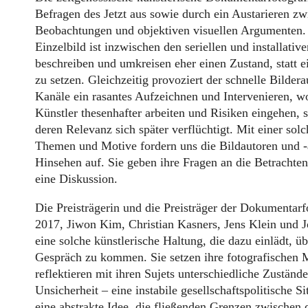
Befragen des Jetzt
aus sowie durch ein Austarieren zw
Beobachtungen und objektiven visuellen Argumenten. 
Einzelbild ist inzwischen den seriellen und installati
beschreiben und umkreisen eher einen Zustand, statt e
zu setzen. Gleichzeitig provoziert der schnelle Bildera
Kanäle ein rasantes Aufzeichnen und Intervenieren, 
Künstler thesenhafter arbeiten und Risiken eingehen,
deren Relevanz sich später verflüchtigt. Mit einer so
Themen und Motive fordern uns die Bildautoren und 
Hinsehen auf. Sie geben ihre Fragen an die Betrachten
eine Diskussion.
Die Preisträgerin und die Preisträger der Dokumentarf
2017, Jiwon Kim, Christian Kasners, Jens Klein und Jo
eine solche künstlerische Haltung, die dazu einlädt, ü
Gespräch zu kommen. Sie setzen ihre fotografischen M
reflektieren mit ihren Sujets unterschiedliche Zustän
Unsicherheit – eine instabile gesellschaftspolitische 
eine abstrakte Idee, die fließenden Grenzen zwischen 