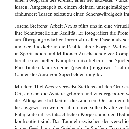
lassen. Aufgestapelt zu einem kleinen, unregelmäßige
einhundert Tassen selbst zu einer Sehenswürdigkeit i
Joscha Steffens’ Arbeit
Nexus
führt uns in eine virtue
ihre Schnittstelle zur Realität. Er fotografiert die Pr
am Übergang zwischen ihrem virtuellen Dasein als sch
und der Rückkehr in die Realität ihrer Körper. Weltwe
in Sportstadien und Millionen Zuschauende vor Compu
bei ihren virtuellen Kämpfen mitzufiebern. Die Spiele
Fans finden dabei zu einer (pseudo-)religiösen Erfah
Gamer die Aura von Superhelden umgibt.
Mit dem Titel
Nexus
verweist Steffens auf den Ort des
Ort, an dem die Avatare geboren und wiedergeboren w
der Alltagswirklichkeit ist dies auch ein Ort, an dem
herausgeworfen werden, ihre universellen Kräfte verl
Fähigkeiten ihres tatsächlichen Körpers und den Bedi
konfrontiert sind. Das Taumeln zwischen den verschie
in den Gesichtern der Spieler ab. In Steffens Fotograf