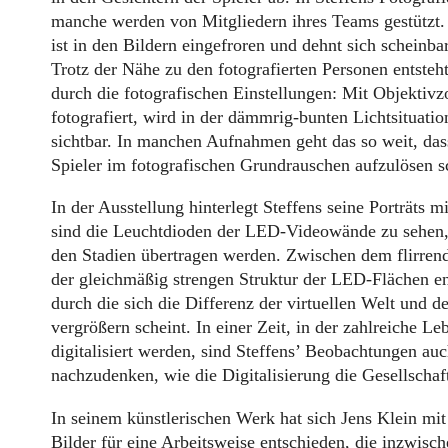
manche werden von Mitgliedern ihres Teams gestützt
ist in den Bildern eingefroren und dehnt sich scheinba
Trotz der Nähe zu den fotografierten Personen entsteh
durch die fotografischen Einstellungen: Mit Objektiv
fotografiert, wird in der dämmrig-bunten Lichtsituatio
sichtbar. In manchen Aufnahmen geht das so weit, dass
Spieler im fotografischen Grundrauschen aufzulösen s
In der Ausstellung hinterlegt Steffens seine Porträts 
sind die Leuchtdioden der LED-Videowände zu sehen, 
den Stadien übertragen werden. Zwischen dem flirren
der gleichmäßig strengen Struktur der LED-Flächen en
durch die sich die Differenz der virtuellen Welt und d
vergrößern scheint. In einer Zeit, in der zahlreiche Le
digitalisiert werden, sind Steffens’ Beobachtungen auc
nachzudenken, wie die Digitalisierung die Gesellschaf
In seinem künstlerischen Werk hat sich Jens Klein mi
Bilder für eine Arbeitsweise entschieden, die inzwisc