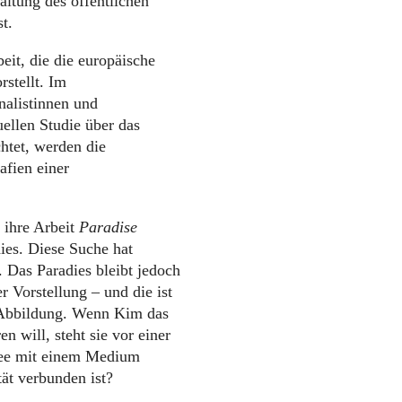
altung des öffentlichen
t.
eit, die die europäische
rstellt. Im
nalistinnen und
uellen Studie über das
htet, werden die
afien einer
 ihre Arbeit
Paradise
ies. Diese Suche hat
 Das Paradies bleibt jedoch
er Vorstellung – und die ist
n Abbildung. Wenn Kim das
n will, steht sie vor einer
Idee mit einem Medium
tät verbunden ist?