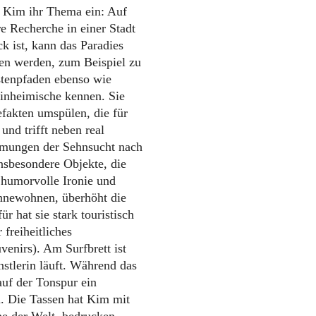
n Kim ihr Thema ein: Auf
re Recherche in einer Stadt
 ist, kann das Paradies
len werden, zum Beispiel zu
istenpfaden ebenso wie
 Einheimische kennen. Sie
efakten umspülen, die für
und trifft neben real
rmungen der Sehnsucht nach
nsbesondere Objekte, die
 humorvolle Ironie und
innewohnen, überhöht die
r hat sie stark touristisch
 freiheitliches
enirs). Am Surfbrett ist
stlerin läuft. Während das
auf der Tonspur ein
n. Die Tassen hat Kim mit
ane der Welt, bedrucken