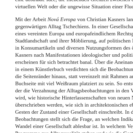
virtuellen Welt oder die ungewisse Situation einer Flu
Mit der Arbeit
Nová Evropa
von Christian Kasners la
gegenwärtigen Alltag Tschechiens. In einer Gesellscha
eines vereinten Europa und europafeindlichem Rechtsp
Stadtlandschaft und ihrer Möblierung, auf politischen
in Konsumartikeln und diversen Nutzungsformen des 
Kasners nach Manifestationen ideologischer und polit
erscheinen für sich betrachtet banal. Über die Aneina
in einem Künstlerbuch verdichten sich die Beobachtun
die Seitenränder hinaus, statt vereinzelt mit Rahmen 
Buchseite mit viel Weißraum platziert zu sein. So entst
der die Verzahnung der Alltagsbeobachtungen in den V
wird, wie historische Hinterlassenschaften von neue
überschrieben werden, wie sich in architektonischen e
Gesten der Zustand einer Gesellschaft einschreibt. In 
Beobachtungen stellt sich die Frage, an welchen Indik
Wandel einer Gesellschaft ablesbar ist. In welchem Ver